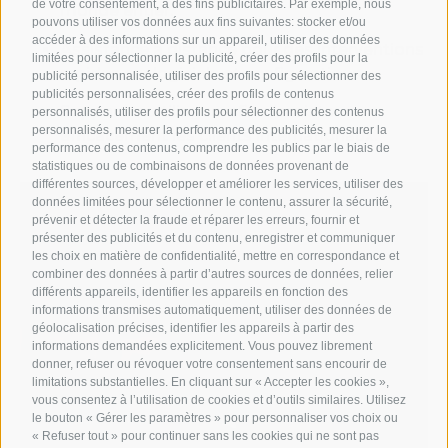
de votre consentement, à des fins publicitaires. Par exemple, nous
monde entier.
pouvons utiliser vos données aux fins suivantes: stocker et/ou
accéder à des informations sur un appareil, utiliser des données
Assistance à distance pour des interventions
limitées pour sélectionner la publicité, créer des profils pour la
rapides sur logiciels et configurations.
publicité personnalisée, utiliser des profils pour sélectionner des
publicités personnalisées, créer des profils de contenus
Support multilingue, afin d’assister
personnalisés, utiliser des profils pour sélectionner des contenus
personnalisés, mesurer la performance des publicités, mesurer la
efficacement les clients internationaux.
performance des contenus, comprendre les publics par le biais de
statistiques ou de combinaisons de données provenant de
différentes sources, développer et améliorer les services, utiliser des
données limitées pour sélectionner le contenu, assurer la sécurité,
prévenir et détecter la fraude et réparer les erreurs, fournir et
présenter des publicités et du contenu, enregistrer et communiquer
les choix en matière de confidentialité, mettre en correspondance et
combiner des données à partir d’autres sources de données, relier
différents appareils, identifier les appareils en fonction des
informations transmises automatiquement, utiliser des données de
géolocalisation précises, identifier les appareils à partir des
informations demandées explicitement. Vous pouvez librement
donner, refuser ou révoquer votre consentement sans encourir de
limitations substantielles. En cliquant sur « Accepter les cookies »,
vous consentez à l’utilisation de cookies et d’outils similaires. Utilisez
le bouton « Gérer les paramètres » pour personnaliser vos choix ou
« Refuser tout » pour continuer sans les cookies qui ne sont pas