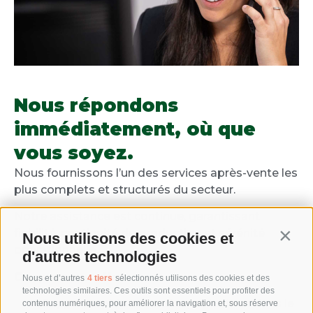
Nous répondons
immédiatement, où que
vous soyez.
Nous fournissons l’un des services après-vente les
plus complets et structurés du secteur.
Notre assistance est continue, garantissant
fiabilité, continuité de production et sérénité
Nous utilisons des cookies et
Contin
opérationnelle.
d'autres technologies
Ce que nous offrons:
Nous et d’autres
4 tiers
sélectionnés utilisons des cookies et des
technologies similaires. Ces outils sont essentiels pour profiter des
Support rapide et continu, en Italie et dans le
contenus numériques, pour améliorer la navigation et, sous réserve