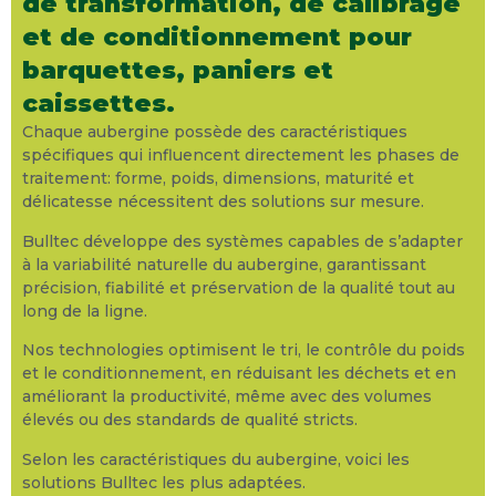
de transformation, de calibrage
c
et de conditionnement pour
B
barquettes, paniers et
p
l
caissettes.
c
Chaque aubergine possède des caractéristiques
d
spécifiques qui influencent directement les phases de
a
traitement: forme, poids, dimensions, maturité et
e
délicatesse nécessitent des solutions sur mesure.
b
e
Bulltec développe des systèmes capables de s’adapter
p
à la variabilité naturelle du aubergine, garantissant
a
précision, fiabilité et préservation de la qualité tout au
p
long de la ligne.
m
g
Nos technologies optimisent le tri, le contrôle du poids
a
et le conditionnement, en réduisant les déchets et en
q
améliorant la productivité, même avec des volumes
p
élevés ou des standards de qualité stricts.
u
Selon les caractéristiques du aubergine, voici les
c
solutions Bulltec les plus adaptées.
p