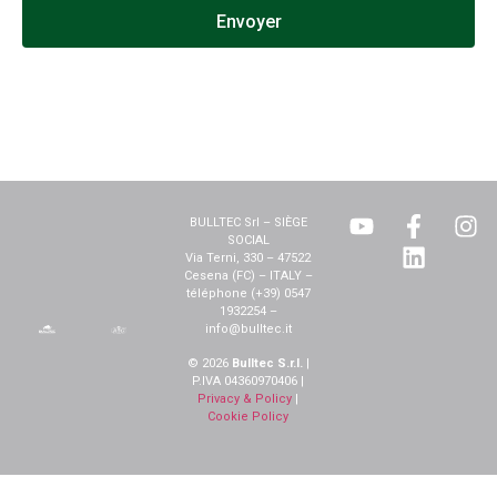
Envoyer
BULLTEC Srl – SIÈGE
SOCIAL
Via Terni, 330 – 47522
Cesena (FC) – ITALY –
téléphone (+39) 0547
1932254 –
info@bulltec.it
© 2026
Bulltec S.r.l.
|
P.IVA 04360970406 |
Privacy & Policy
|
Cookie Policy