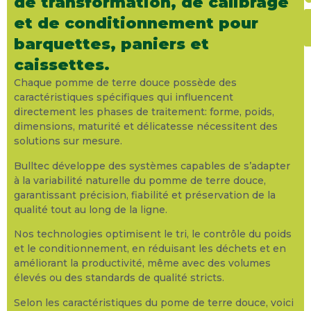
de transformation, de calibrage
et de conditionnement pour
barquettes, paniers et
N
caissettes.
s
Chaque pomme de terre douce possède des
c
caractéristiques spécifiques qui influencent
B
directement les phases de traitement: forme, poids,
p
dimensions, maturité et délicatesse nécessitent des
l
solutions sur mesure.
c
d
Bulltec développe des systèmes capables de s’adapter
à la variabilité naturelle du pomme de terre douce,
d
garantissant précision, fiabilité et préservation de la
t
qualité tout au long de la ligne.
d
e
Nos technologies optimisent le tri, le contrôle du poids
b
et le conditionnement, en réduisant les déchets et en
e
améliorant la productivité, même avec des volumes
p
élevés ou des standards de qualité stricts.
a
p
Selon les caractéristiques du pome de terre douce, voici