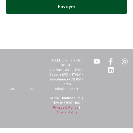
Envoyer
BULLTEC Srl – SIÈGE
SOCIAL
Via Terni, 330 – 47522
Cesena (FC) – ITALY –
téléphone (+39) 0547
1932254 –
info@bulltec.it
© 2026
Bulltec S.r.l.
|
P.IVA 04360970406 |
Privacy & Policy
|
Cookie Policy