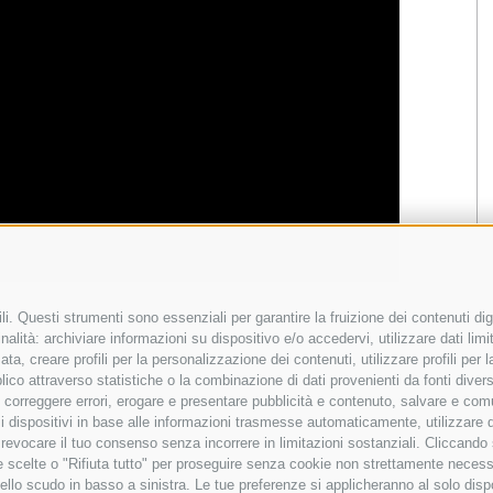
i. Questi strumenti sono essenziali per garantire la fruizione dei contenuti dig
alità: archiviare informazioni su dispositivo e/o accedervi, utilizzare dati limita
zata, creare profili per la personalizzazione dei contenuti, utilizzare profili per
co attraverso statistiche o la combinazione di dati provenienti da fonti diverse, 
i, correggere errori, erogare e presentare pubblicità e contenuto, salvare e co
are i dispositivi in base alle informazioni trasmesse automaticamente, utilizzare 
o revocare il tuo consenso senza incorrere in limitazioni sostanziali. Cliccando
tue scelte o "Rifiuta tutto" per proseguire senza cookie non strettamente neces
ello scudo in basso a sinistra. Le tue preferenze si applicheranno al solo disp