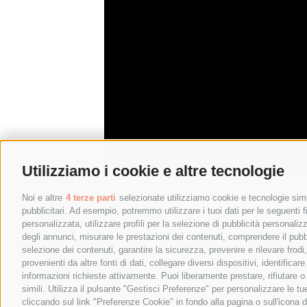
Utilizziamo i cookie e altre tecnologie
Noi e altre
4 terze parti
selezionate utilizziamo cookie e tecnologie simil
pubblicitari. Ad esempio, potremmo utilizzare i tuoi dati per le seguenti fin
personalizzata, utilizzare profili per la selezione di pubblicità personaliz
degli annunci, misurare le prestazioni dei contenuti, comprendere il pubbli
selezione dei contenuti, garantire la sicurezza, prevenire e rilevare frod
provenienti da altre fonti di dati, collegare diversi dispositivi, identific
informazioni richieste attivamente. Puoi liberamente prestare, rifiutare 
simili. Utilizza il pulsante "Gestisci Preferenze" per personalizzare le 
cliccando sul link "Preferenze Cookie" in fondo alla pagina o sull'icona d