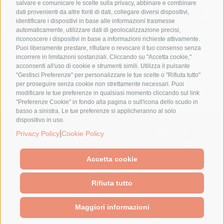
salvare e comunicare le scelte sulla privacy, abbinare e combinare
Confezionamento patate: pesatura,
dati provenienti da altre fonti di dati, collegare diversi dispositivi,
formati e automazione del fine linea
identificare i dispositivi in base alle informazioni trasmesse
automaticamente, utilizzare dati di geolocalizzazione precisi,
riconoscere i dispositivi in base a informazioni richieste attivamente.
Puoi liberamente prestare, rifiutare o revocare il tuo consenso senza
incorrere in limitazioni sostanziali. Cliccando su "Accetta cookie,"
acconsenti all'uso di cookie e strumenti simili. Utilizza il pulsante
"Gestisci Preferenze" per personalizzare le tue scelte o "Rifiuta tutto"
per proseguire senza cookie non strettamente necessari. Puoi
modificare le tue preferenze in qualsiasi momento cliccando sul link
"Preferenze Cookie" in fondo alla pagina o sull'icona dello scudo in
basso a sinistra. Le tue preferenze si applicheranno al solo
dispositivo in uso.
BULLTEC Srl – SEDE
|
Privacy Policy
Cookie Policy
LEGALE E OPERATIVA
Via Terni, 330 – 47522
Cesena (FC) – ITALY –
Accetta cookie
tel. (+39) 0547 1932254 –
info@bulltec.it
Rifiuta tutto
© 2026
Bulltec S.r.l.
|
P.IVA 04360970406 |
Privacy & Policy
|
Maggiori informazioni
Cookie Policy