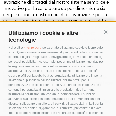
lavorazione di ortaggi: dal nostro sistema semplice e
innovativo per la calibratura sia per dimensione sia
per peso, sino ai nostri impianti di lavorazione per la
realizzazione di vaschette a peso minimo garantito.
Abbiamo messo a punto una tecnologia semplice e
Utilizziamo i cookie e altre
Contin
innovativa, in grado di automatizzare il lavoro,
tecnologie
garantendo un risparmio in termini di manodopera e
gestione dell’impianto post-vendita”.
Noi e altre
4 terze parti
selezionate utilizziamo cookie e tecnologie
simili. Questi strumenti sono essenziali per garantire la fruizione dei
FONTE:
©freshplaza
contenuti digitali, migliorare la navigazione e, previo tuo consenso,
per scopi pubblicitari. Ad esempio, potremmo utilizzare i tuoi dati per
le seguenti finalità: archiviare informazioni su dispositivo e/o
accedervi, utilizzare dati limitati per la selezione della pubblicità,
GLI ULTIMI ARTICOLI
creare profili per la pubblicità personalizzata, utilizzare profili per la
Linea di lavorazione patate: tutte le
selezione di pubblicità personalizzata, creare profili per la
fasi, le macchine principali e i vantaggi
personalizzazione dei contenuti, utilizzare profili per la selezione di
per produttività e qualità
contenuti personalizzati, misurare le prestazioni degli annunci,
misurare le prestazioni dei contenuti, comprendere il pubblico
attraverso statistiche o la combinazione di dati provenienti da fonti
Lavaggio e pulizia patate in linea: fasi,
diverse, sviluppare e migliorare i servizi, utilizzare dati limitati per la
parametri e buone pratiche
selezione dei contenuti, garantire la sicurezza, prevenire e rilevare
frodi, correggere errori, erogare e presentare pubblicità e contenuto,